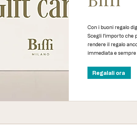
Con i buoni regalo digi
Scegli l’importo che 
rendere il regalo anc
immediata e sempre gi
Regalali ora