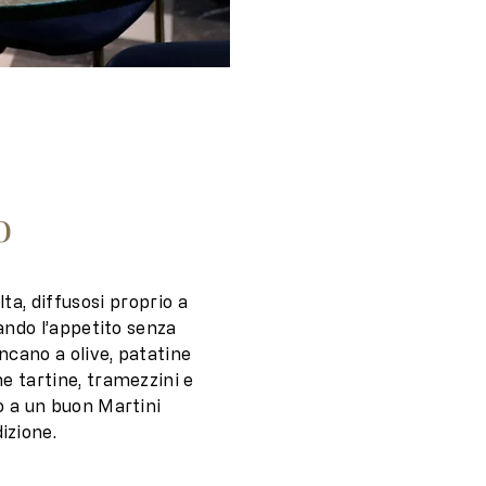
o
olta, diffusosi proprio a
cando l’appetito senza
ancano a olive, patatine
me tartine, tramezzini e
o a un buon Martini
izione.