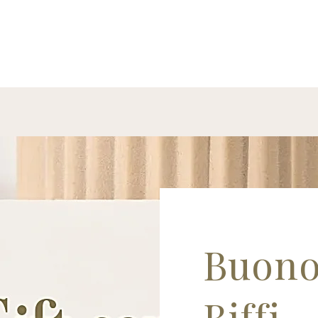
Buono
Biffi