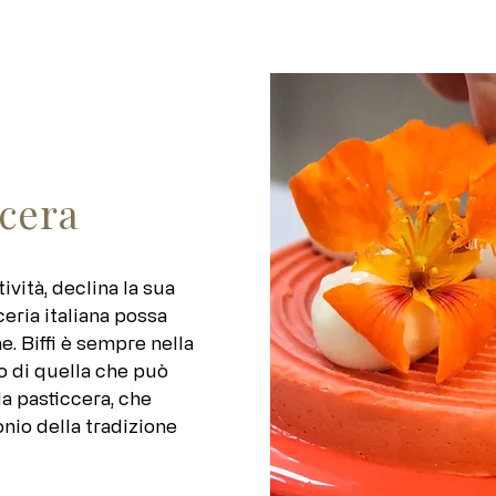
ccera
ività, declina la sua
eria italiana possa
e. Biffi è sempre nella
o di quella che può
la pasticcera, che
nio della tradizione