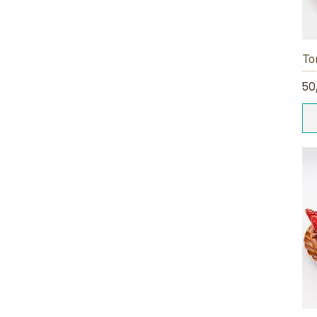
To
Pr
50