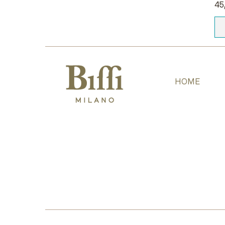
Pr
45
HOME