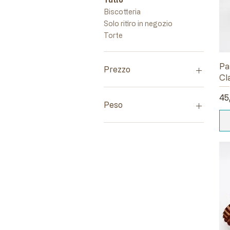
Biscotteria
Solo ritiro in negozio
Torte
Pa
Prezzo
Cl
Pr
45
30 €
120 €
Peso
1 Kg
1.5 Kg
1000g - 4/5 persone
2 Kg
500g
600g
750g