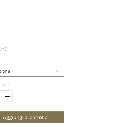
Prezzo
0 €
ziona
ità
*
Aggiungi al carrello