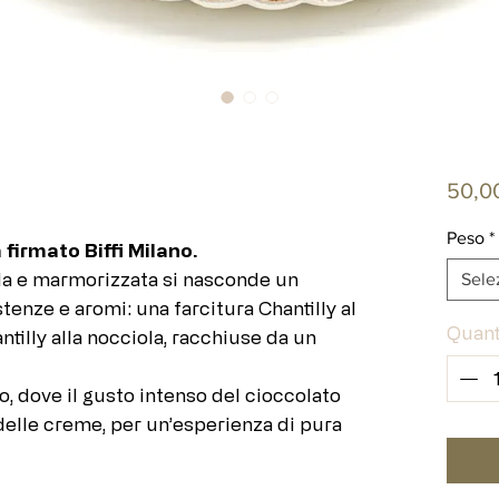
50,0
Peso
*
firmato Biffi Milano.
ida e marmorizzata si nasconde un
Sele
stenze e aromi: una farcitura Chantilly al
Quant
ntilly alla nocciola, racchiuse da un
to, dove il gusto intenso del cioccolato
 delle creme, per un’esperienza di pura